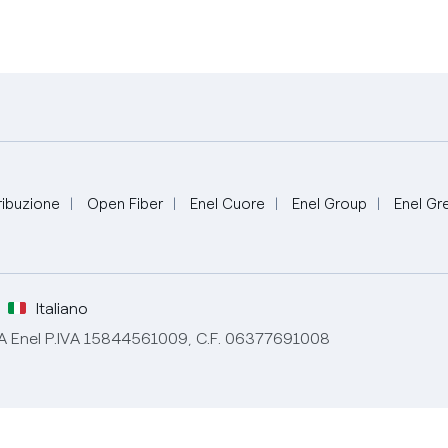
ribuzione
Open Fiber
Enel Cuore
Enel Group
Enel Gr
Italiano
ppo IVA Enel P.IVA 15844561009, C.F. 06377691008